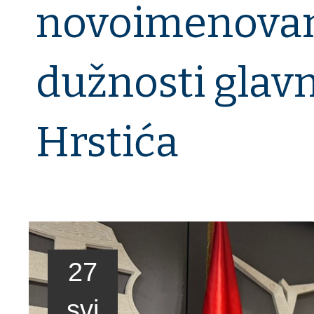
novoimenovano
dužnosti glavn
Hrstića
27
svi