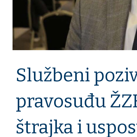
Službeni poziv
pravosuđu ŽZ
štrajka i usp