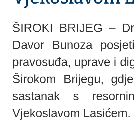
ŠIROKI BRIJEG – Drž
Davor Bunoza posjetio
pravosuđa, uprave i di
Širokom Brijegu, gdje
sastanak s resorni
Vjekoslavom Lasićem.