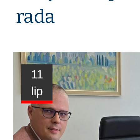
rada
11
lip