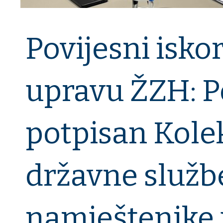
Povijesni isko
upravu ŽZH: P
potpisan Kole
državne službe
namještenike 