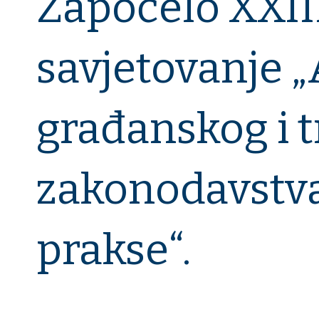
Započelo XXI
savjetovanje „
građanskog i 
zakonodavstva
prakse“.