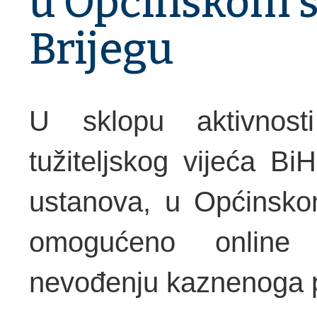
u Općinskom 
Brijegu
U sklopu aktivnos
tužiteljskog vijeća B
ustanova, u Općinsko
omogućeno online 
nevođenju kaznenoga 