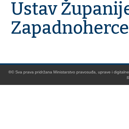
Ustav Županij
Zapadnoherce
®© Sva prava pridržana Ministarstvo pravosuđa, uprave i digitaln
R