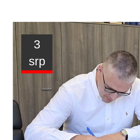
3
srp