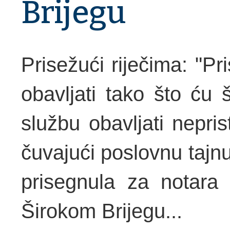
Brijegu
Prisežući riječima: "P
obavljati tako što ću š
službu obavljati nepri
čuvajući poslovnu tajn
prisegnula za notara
Širokom Brijegu...