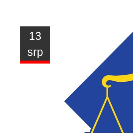
13
srp