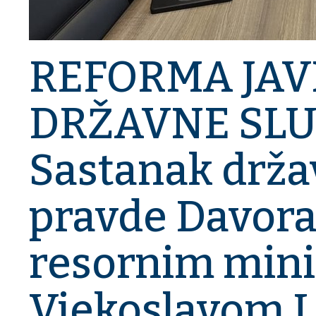
REFORMA JAV
DRŽAVNE SLU
Sastanak drža
pravde Davora
resornim min
Vjekoslavom 